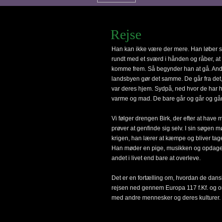
Rejse
Han kan ikke være der mere. Han løber 
n
rundt med et sværd i hånden og råber, at
komme frem. Så begynder han at gå. And
landsbyen gør det samme. De går fra det
var deres hjem. Sydpå, ned hvor de har hø
varme og mad. De bare går og går og går
Vi følger drengen Birk, der efter at have mi
prøver at genfinde sig selv. I sin søgen 
krigen, han lærer at kæmpe og bliver tag
Han møder en pige, musikken og opdager
andet i livet end bare at overleve.
Det er en fortælling om, hvordan de dans
rejsen ned gennem Europa 117 f.Kf. og
med andre mennesker og deres kulturer.