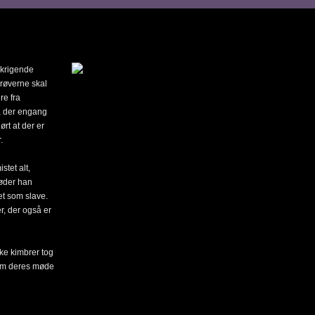
skrigende
 røverne skal
re fra
, der engang
rt at der er
.
stet alt,
møder han
et som slave.
, der også er
ke kimbrer tog
 om deres møde